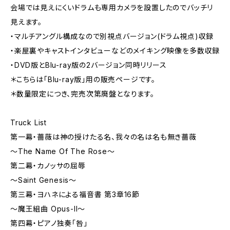
会場では見えにくいドラムも専用カメラを設置したのでバッチリ
見えます。
・マルチアングル構成なので別視点バージョン(ドラム視点)収録
・楽屋裏やキャストインタビューなどのメイキング映像を多数収録
・DVD版とBlu-ray版の2バージョン同時リリース
＊こちらは「Blu-ray版」用の販売ページです。
＊数量限定につき、完売次第廃盤となります。
Truck List
第一幕・薔薇は神の授けたる名、我々の名は名も無き薔薇
～The Name Of The Rose～
第二幕・カノッサの屈辱
～Saint Genesis～
第三幕・ヨハネによる福音書 第3章16節
～魔王組曲 Opus-II～
第四幕・ピアノ独奏「咎」